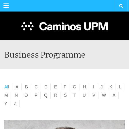
Menu
Business Programme
All
A
B
C
D
E
F
G
H
I
J
K
L
M
N
O
P
Q
R
S
T
U
V
W
X
Y
Z