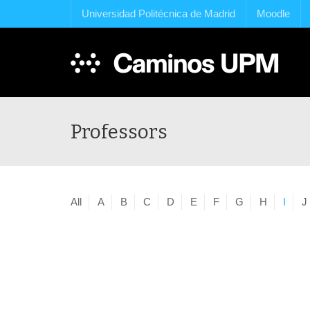
Universidad Politécnica de Madrid
Moodle
Professors
All
A
B
C
D
E
F
G
H
I
J