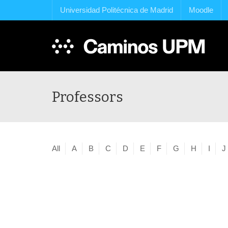
Universidad Politécnica de Madrid
Moodle
Professors
All
A
B
C
D
E
F
G
H
I
J