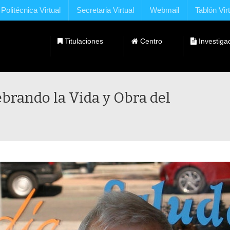
Politécnica Virtual
Secretaria Virtual
Webmail
Tablón Vir
Titulaciones
Centro
Investiga
Dobles Titulaciones con Universidades Extranjeras
brando la Vida y Obra del