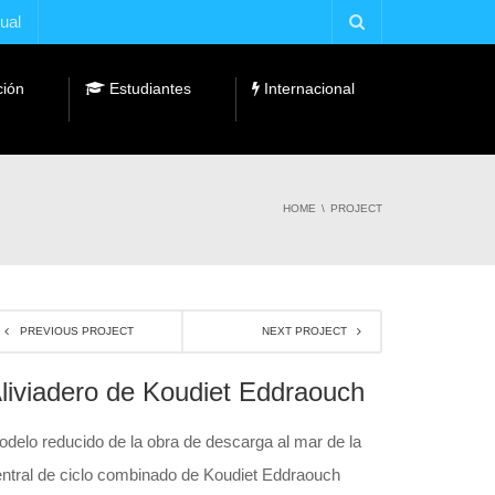
tual
ción
Estudiantes
Internacional
Fundaciones y Cátedras Universidad Empresa
HOME
PROJECT
PREVIOUS PROJECT
NEXT PROJECT
liviadero de Koudiet Eddraouch
delo reducido de la obra de descarga al mar de la
ntral de ciclo combinado de Koudiet Eddraouch