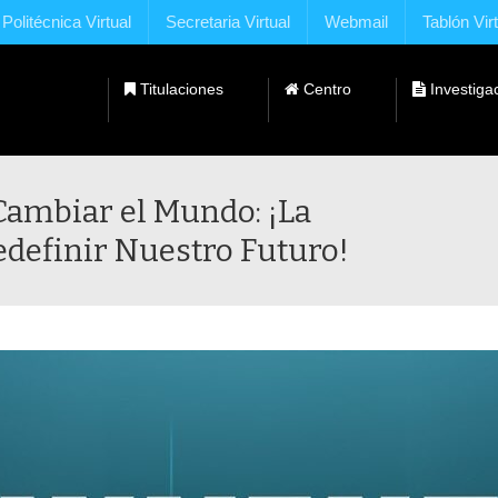
Politécnica Virtual
Secretaria Virtual
Webmail
Tablón Vir
Titulaciones
Centro
Investiga
Dobles Titulaciones con Universidades Extranjeras
Cambiar el Mundo: ¡La
definir Nuestro Futuro!