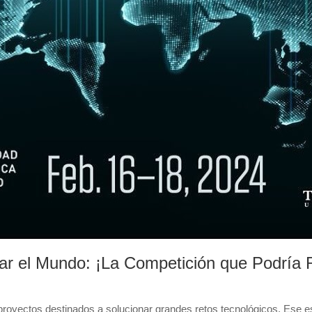
r el Mundo: ¡La Competición que Podría R
 proyectos destinados a solucionar grandes retos tecnológicos. Ese es 