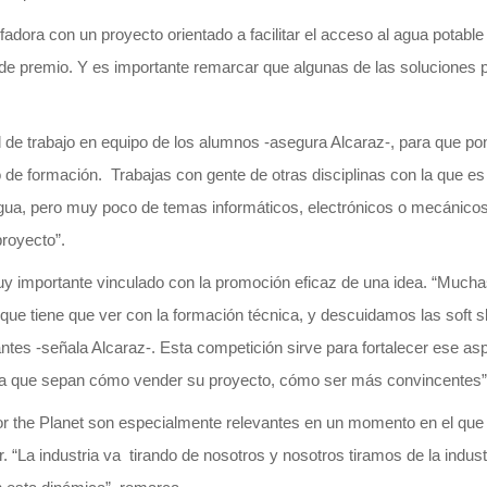
adora con un proyecto orientado a facilitar el acceso al agua potabl
de premio. Y es importante remarcar que algunas de las soluciones p
d de trabajo en equipo de los alumnos -asegura Alcaraz-, para que po
de formación. Trabajas con gente de otras disciplinas con la que e
ua, pero muy poco de temas informáticos, electrónicos o mecánicos,
royecto”.
y importante vinculado con la promoción eficaz de una idea. “Muc
que tiene que ver con la formación técnica, y descuidamos las soft ski
tes -señala Alcaraz-. Esta competición sirve para fortalecer ese as
ra que sepan cómo vender su proyecto, cómo ser más convincentes”
r the Planet son especialmente relevantes en un momento en el que l
. “La industria va tirando de nosotros y nosotros tiramos de la indust