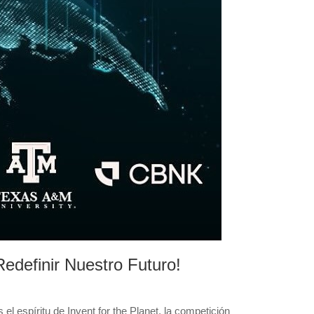
edefinir Nuestro Futuro!
el espíritu de Invent for the Planet, la competición