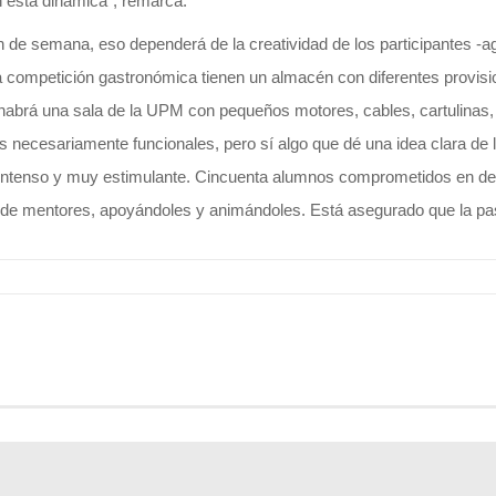
 esta dinámica”, remarca.
n de semana, eso dependerá de la creatividad de los participantes -
a competición gastronómica tienen un almacén con diferentes provisio
uí habrá una sala de la UPM con pequeños motores, cables, cartulinas
os necesariamente funcionales, pero sí algo que dé una idea clara de 
 intenso y muy estimulante. Cincuenta alumnos comprometidos en des
l de mentores, apoyándoles y animándoles. Está asegurado que la p