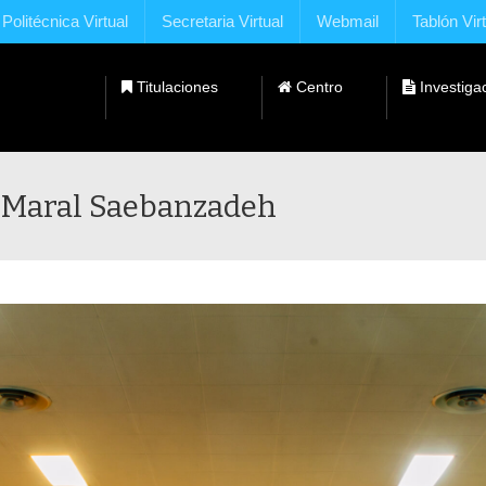
Politécnica Virtual
Secretaria Virtual
Webmail
Tablón Vir
Titulaciones
Centro
Investiga
Dobles Titulaciones con Universidades Extranjeras
l Maral Saebanzadeh