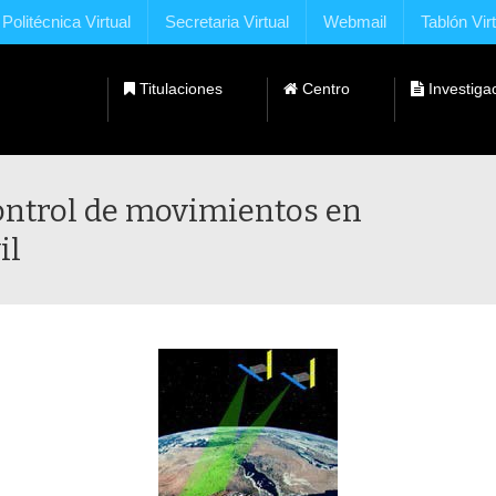
Politécnica Virtual
Secretaria Virtual
Webmail
Tablón Vir
Titulaciones
Centro
Investiga
Dobles Titulaciones con Universidades Extranjeras
Control de movimientos en
il