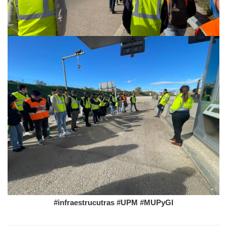
#infraestrucutras
#UPM
#MUPyGI