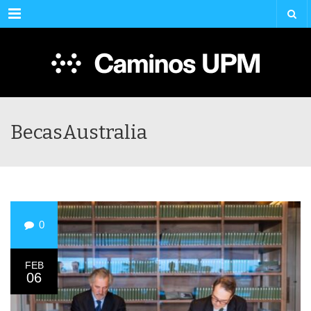
Menu
BecasAustralia
0
FEB
06