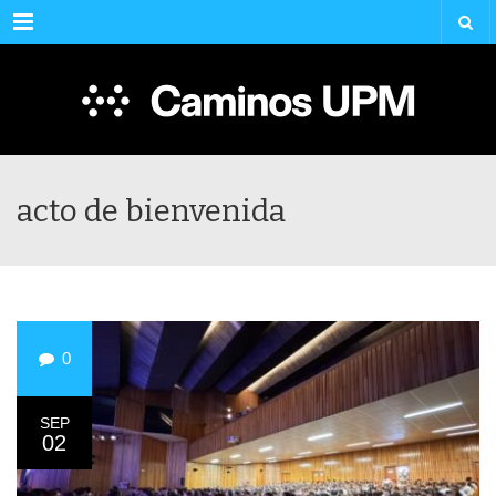
Menu
acto de bienvenida
0
SEP
02