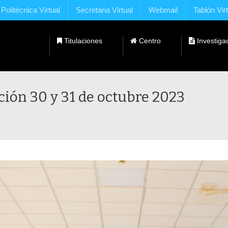
Politécnica Virtual
Secretaria Virtual
Webmail
Tablón Vir
Titulaciones
Centro
Investiga
Dobles Titulaciones con Universidades Extranjeras
ción 30 y 31 de octubre 2023