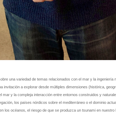
sobre una variedad de temas relacionados con el mar y la ingeniería 
 invitación a explorar desde múltiples dimensiones (histórica, geográf
l mar y la compleja interacción entre entornos construidos y natural
gación, los países nórdicos sobre el mediterráneo o el dominio actual 
en los océanos, el riesgo de que se produzca un tsunami en nuestro li