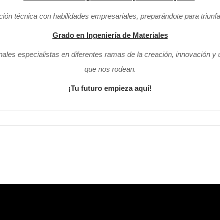
ón técnica con habilidades empresariales, preparándote para triunfar
Grado en Ingeniería de Materiales
ales especialistas en diferentes ramas de la creación, innovación y u
que nos rodean.
¡Tu futuro empieza aquí!