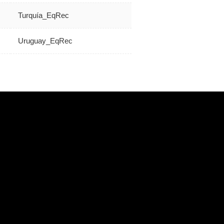
Turquía_EqRec
Uruguay_EqRec