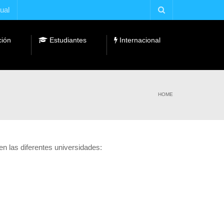
tual
ción
Estudiantes
Internacional
Fundaciones y Cátedras Universidad Empresa
HOME
en las diferentes universidades: