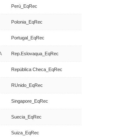
Perú_EqRec
Polonia_EqRec
Portugal_EqRec
A
Rep.Eslovaqua_EqRec
República Checa_EqRec
RUnido_EqRec
Singapore_EqRec
Suecia_EqRec
Suiza_EqRec