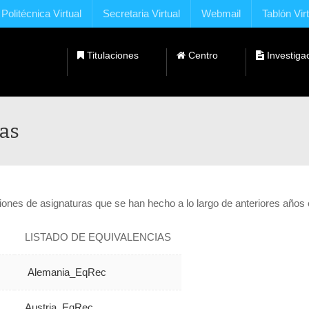
Politécnica Virtual
Secretaria Virtual
Webmail
Tablón Vir
Titulaciones
Centro
Investiga
Dobles Titulaciones con Universidades Extranjeras
ras
iones de asignaturas que se han hecho a lo largo de anteriores años 
LISTADO DE EQUIVALENCIAS
Alemania_EqRec
Austria_EqRec