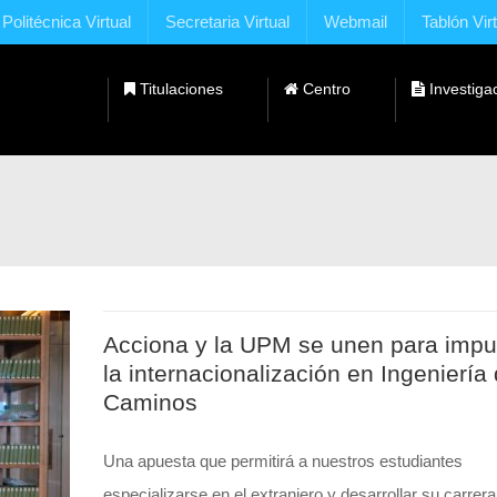
Politécnica Virtual
Secretaria Virtual
Webmail
Tablón Vir
Titulaciones
Centro
Investiga
Dobles Titulaciones con Universidades Extranjeras
Acciona y la UPM se unen para impu
la internacionalización en Ingeniería
Caminos
Una apuesta que permitirá a nuestros estudiantes
especializarse en el extranjero y desarrollar su carrer