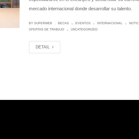
mercado internacional donde desarrollar su talento.
.
.
.
|
BY
SUPERWEB
BECAS
EVENTOS
INTERNACIONAL
NOTIC
.
OFERTAS DE TRABAJO
UNCATEGORIZED
DETAIL