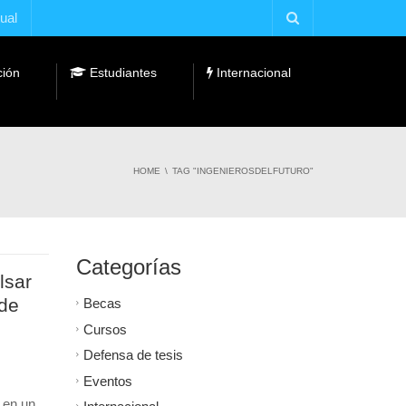
tual
ción
Estudiantes
Internacional
Fundaciones y Cátedras Universidad Empresa
HOME
TAG "INGENIEROSDELFUTURO"
Categorías
lsar
 de
Becas
Cursos
Defensa de tesis
Eventos
a en un