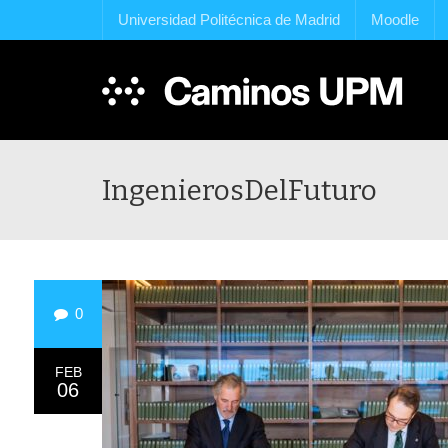
Universidad Politécnica de Madrid
Moodle
IngenierosDelFuturo
0
FEB
06